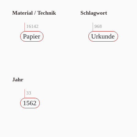
Material / Technik
Schlagwort
16142
968
Papier
Urkunde
Jahr
33
1562