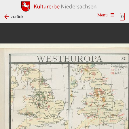
Toggle na
zurück
0