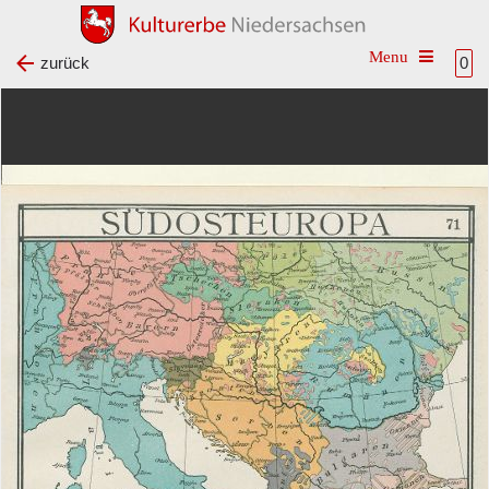
Toggle na
zurück
0