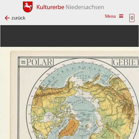
Toggle na
zurück
0