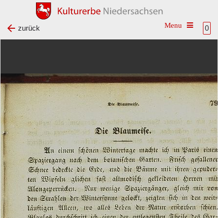
Toggle na
zurück
0