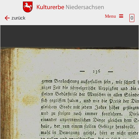
Toggle na
zurück
0