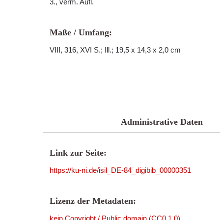
3., verm. Aufl.
Maße / Umfang:
VIII, 316, XVI S.; Ill.; 19,5 x 14,3 x 2,0 cm
Administrative Daten
Link zur Seite:
https://ku-ni.de/isil_DE-84_digibib_00000351
Lizenz der Metadaten:
kein Copyright / Public domain (CC0 1.0)