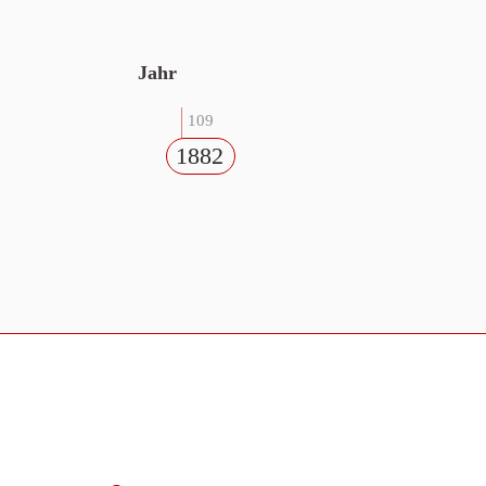
Jahr
109
1882