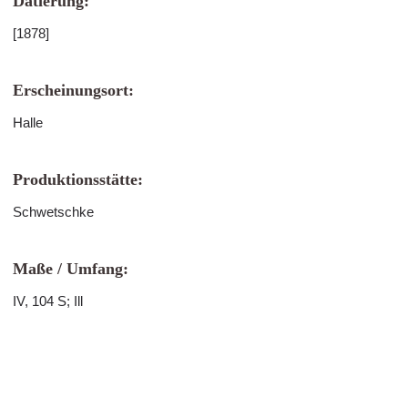
Datierung:
[1878]
Erscheinungsort:
Halle
Produktionsstätte:
Schwetschke
Maße / Umfang:
IV, 104 S; Ill