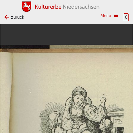
Toggle na
zurück
0