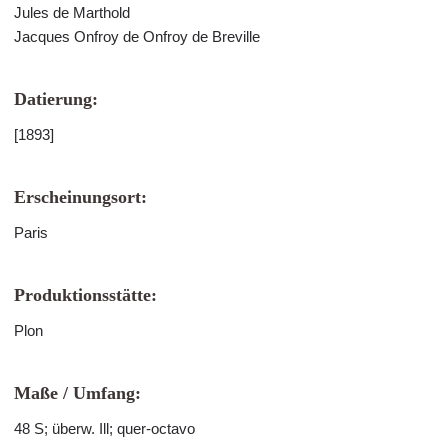
Jules de Marthold
Jacques Onfroy de Onfroy de Breville
Datierung:
[1893]
Erscheinungsort:
Paris
Produktionsstätte:
Plon
Maße / Umfang:
48 S; überw. Ill; quer-octavo