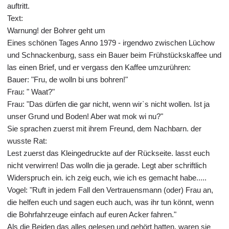
auftritt.
Text:
Warnung! der Bohrer geht um
Eines schönen Tages Anno 1979 - irgendwo zwischen Lüchow
und Schnackenburg, sass ein Bauer beim Frühstückskaffee und
las einen Brief, und er vergass den Kaffee umzurühren:
Bauer: "Fru, de wolln bi uns bohren!"
Frau: " Waat?"
Frau: "Das dürfen die gar nicht, wenn wir`s nicht wollen. Ist ja
unser Grund und Boden! Aber wat mok wi nu?"
Sie sprachen zuerst mit ihrem Freund, dem Nachbarn. der
wusste Rat:
Lest zuerst das Kleingedruckte auf der Rückseite. lasst euch
nicht verwirren! Das wolln die ja gerade. Legt aber schriftlich
Widerspruch ein. ich zeig euch, wie ich es gemacht habe.....
Vogel: "Ruft in jedem Fall den Vertrauensmann (oder) Frau an,
die helfen euch und sagen euch auch, was ihr tun könnt, wenn
die Bohrfahrzeuge einfach auf euren Acker fahren."
Als die Beiden das alles gelesen und gehört hatten, waren sie