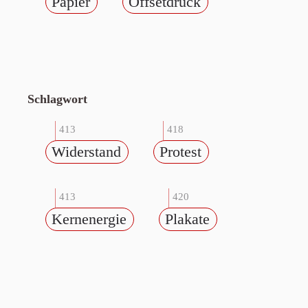
Papier
Offsetdruck
Schlagwort
413
418
Widerstand
Protest
413
420
Kernenergie
Plakate