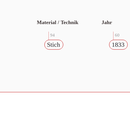
Material / Technik
Jahr
94
60
Stich
1833