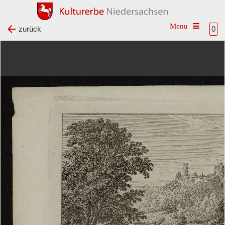
Toggle na
zurück
0