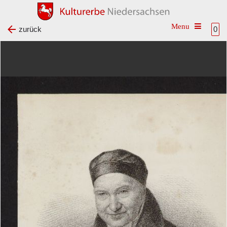
Toggle na
zurück
0