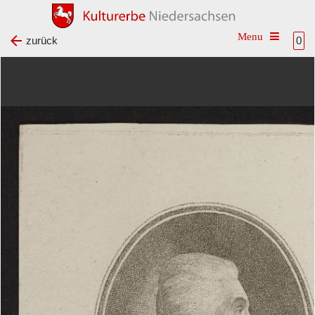
Toggle na
zurück
0