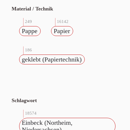
Material / Technik
249
16142
Pappe
Papier
186
geklebt (Papiertechnik)
Schlagwort
18574
Einbeck (Northeim,
Niedersachsen)