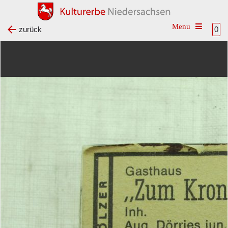
Toggle na
zurück
0