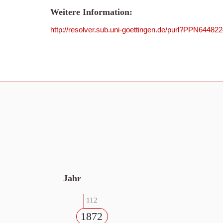
Weitere Information:
http://resolver.sub.uni-goettingen.de/purl?PPN64482
Jahr
112
1872