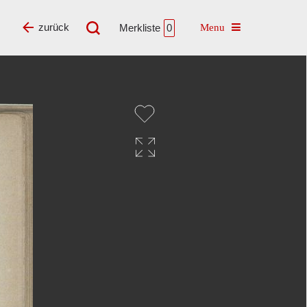
Toggle navigatio
zurück
Merkliste
0