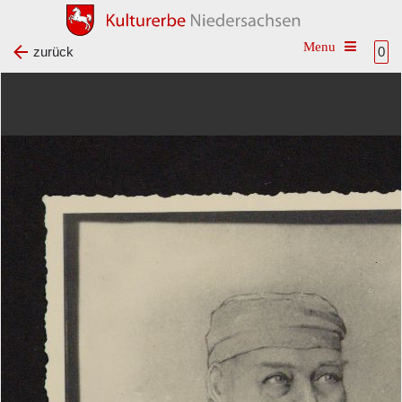
Toggle na
zurück
0