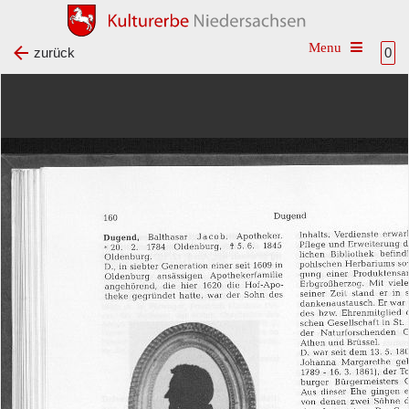
Toggle na
zurück
0