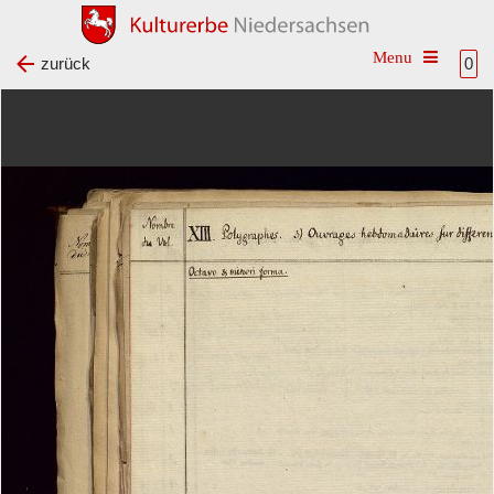
Toggle na
zurück
0