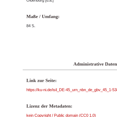
Oldenburg [u.a.]
Maße / Umfang:
84 S.
Administrative Daten
Link zur Seite:
https://ku-ni.de/isil_DE-45_urn_nbn_de_gbv_45_1-5
Lizenz der Metadaten:
kein Copyright / Public domain (CC0 1.0)