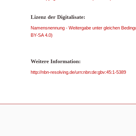
Lizenz der Digitalisate:
Namensnennung - Weitergabe unter gleichen Bedingu
BY-SA 4.0)
Weitere Information:
http://nbn-resolving.de/urn:nbn:de:gbv:45:1-5389