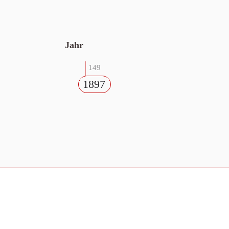
Jahr
149
1897