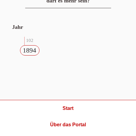
darf es mehr sein?
Jahr
102
1894
Start
Über das Portal