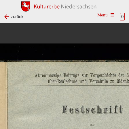
Toggle na
zurück
0