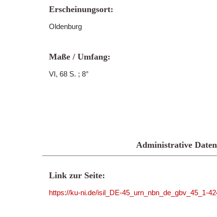
Erscheinungsort:
Oldenburg
Maße / Umfang:
VI, 68 S. ; 8°
Administrative Daten
Link zur Seite:
https://ku-ni.de/isil_DE-45_urn_nbn_de_gbv_45_1-4