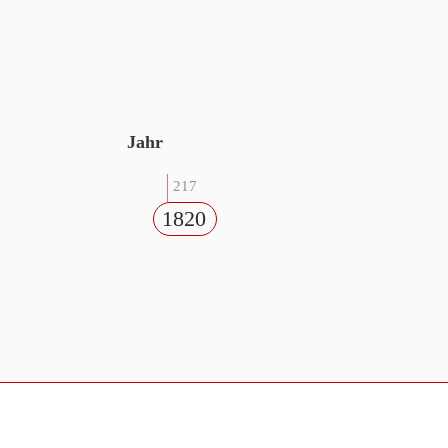
Jahr
217
1820