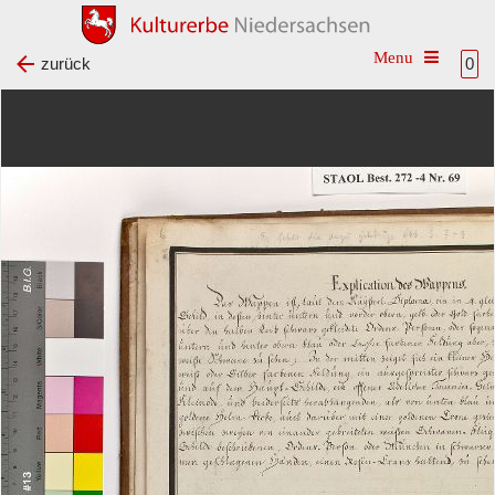
Toggle na
zurück
0