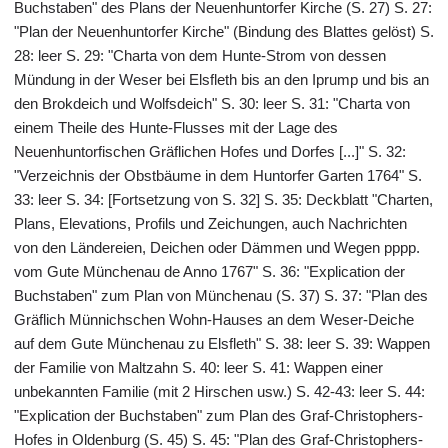
Buchstaben" des Plans der Neuenhuntorfer Kirche (S. 27) S. 27:
"Plan der Neuenhuntorfer Kirche" (Bindung des Blattes gelöst) S.
28: leer S. 29: "Charta von dem Hunte-Strom von dessen
Mündung in der Weser bei Elsfleth bis an den Iprump und bis an
den Brokdeich und Wolfsdeich" S. 30: leer S. 31: "Charta von
einem Theile des Hunte-Flusses mit der Lage des
Neuenhuntorfischen Gräflichen Hofes und Dorfes [...]" S. 32:
"Verzeichnis der Obstbäume in dem Huntorfer Garten 1764" S.
33: leer S. 34: [Fortsetzung von S. 32] S. 35: Deckblatt "Charten,
Plans, Elevations, Profils und Zeichungen, auch Nachrichten
von den Ländereien, Deichen oder Dämmen und Wegen pppp.
vom Gute Münchenau de Anno 1767" S. 36: "Explication der
Buchstaben" zum Plan von Münchenau (S. 37) S. 37: "Plan des
Gräflich Münnichschen Wohn-Hauses an dem Weser-Deiche
auf dem Gute Münchenau zu Elsfleth" S. 38: leer S. 39: Wappen
der Familie von Maltzahn S. 40: leer S. 41: Wappen einer
unbekannten Familie (mit 2 Hirschen usw.) S. 42-43: leer S. 44:
"Explication der Buchstaben" zum Plan des Graf-Christophers-
Hofes in Oldenburg (S. 45) S. 45: "Plan des Graf-Christophers-