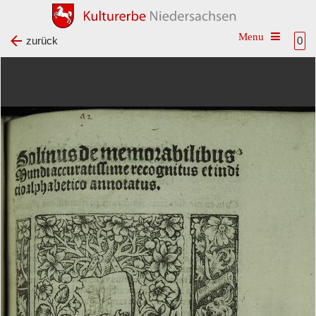
Toggle na
zurück
0