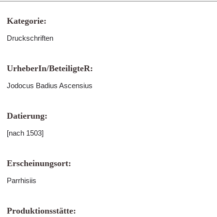
Kategorie:
Druckschriften
UrheberIn/BeteiligteR:
Jodocus Badius Ascensius
Datierung:
[nach 1503]
Erscheinungsort:
Parrhisiis
Produktionsstätte: