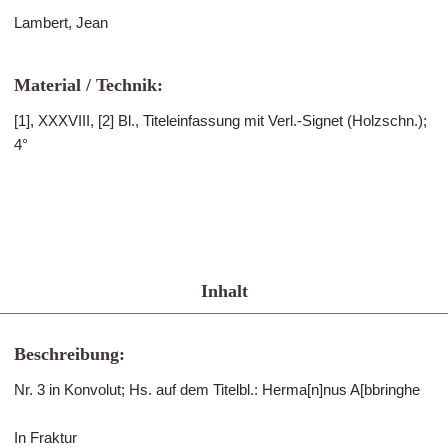
Lambert, Jean
Material / Technik:
[1], XXXVIII, [2] Bl., Titeleinfassung mit Verl.-Signet (Holzschn.);
4°
Inhalt
Beschreibung:
Nr. 3 in Konvolut; Hs. auf dem Titelbl.: Herma[n]nus A[bbringhe
In Fraktur