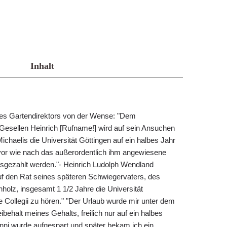
Inhalt
es Gartendirektors von der Wense: "Dem
Gesellen Heinrich [Rufname!] wird auf sein Ansuchen
ichaelis die Universität Göttingen auf ein halbes Jahr
vor wie nach das außerordentlich ihm angewiesene
sgezahlt werden."- Heinrich Ludolph Wendland
uf den Rat seines späteren Schwiegervaters, des
nholz, insgesamt 1 1/2 Jahre die Universität
 Collegii zu hören." "Der Urlaub wurde mir unter dem
eibehalt meines Gehalts, freilich nur auf ein halbes
nni wurde aufgespart und später bekam ich ein