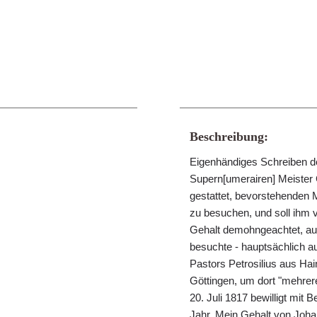
Beschreibung:
Eigenhändiges Schreiben d
Supern[umerairen] Meister 
gestattet, bevorstehenden M
zu besuchen, und soll ihm 
Gehalt demohngeachtet, au
besuchte - hauptsächlich a
Pastors Petrosilius aus Hai
Göttingen, um dort "mehrere
20. Juli 1817 bewilligt mit B
Jahr. Mein Gehalt von Joha