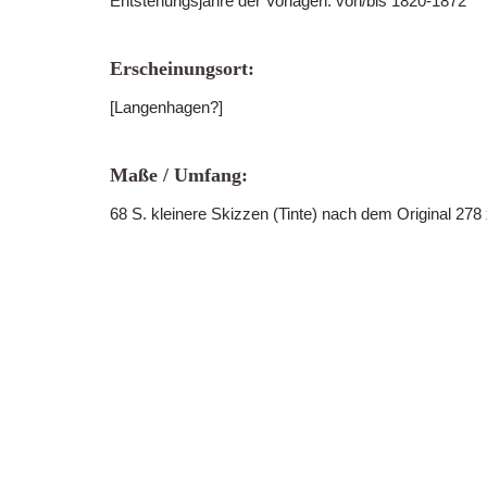
Entstehungsjahre der Vorlagen: von/bis 1820-1872
Erscheinungsort:
[Langenhagen?]
Maße / Umfang:
68 S. kleinere Skizzen (Tinte) nach dem Original 27