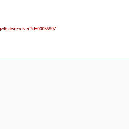
.gwlb.de/resolver?id=00055907