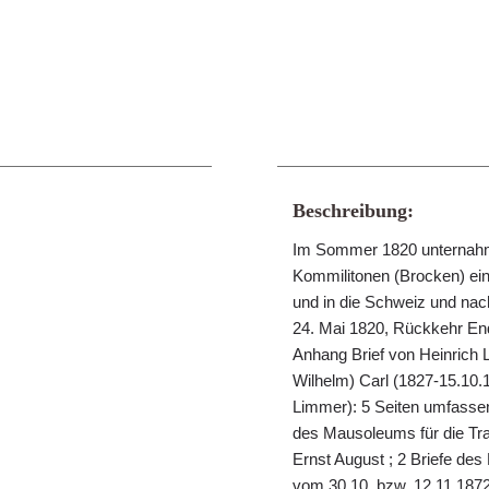
Beschreibung:
Im Sommer 1820 unternahm
Kommilitonen (Brocken) ein
und in die Schweiz und nac
24. Mai 1820, Rückkehr End
Anhang Brief von Heinrich
Wilhelm) Carl (1827-15.10.1
Limmer): 5 Seiten umfasse
des Mausoleums für die Tra
Ernst August ; 2 Briefe de
vom 30.10. bzw. 12.11.1872