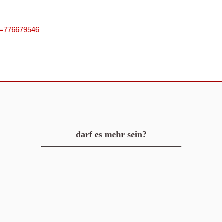
PN=776679546
darf es mehr sein?