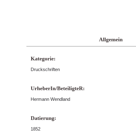
Allgemein
Kategorie:
Druckschriften
UrheberIn/BeteiligteR:
Hermann Wendland
Datierung:
1852