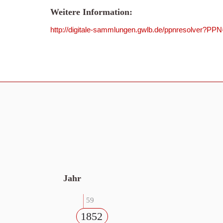
Weitere Information:
http://digitale-sammlungen.gwlb.de/ppnresolver?P
Jahr
59
1852