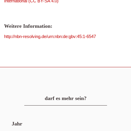
International (CC BY-SA 4.0)
Weitere Information:
http://nbn-resolving.de/urn:nbn:de:gbv:45:1-6547
darf es mehr sein?
Jahr