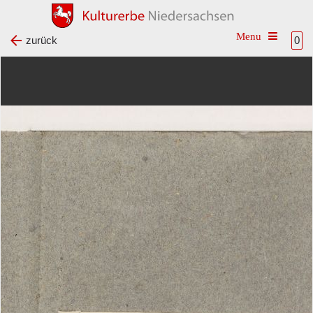
Toggle na
zurück
0