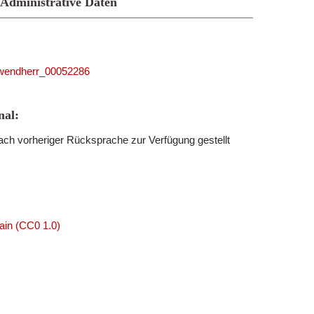
Administrative Daten
5_wendherr_00052286
al:
ch vorheriger Rücksprache zur Verfügung gestellt
ain (CC0 1.0)