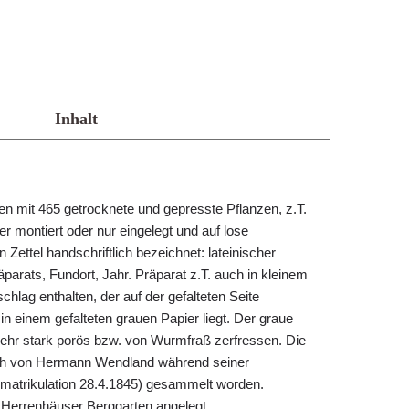
Inhalt
 mit 465 getrocknete und gepresste Pflanzen, z.T.
r montiert oder nur eingelegt und auf lose
Zettel handschriftlich bezeichnet: lateinischer
arats, Fundort, Jahr. Präparat z.T. auch in kleinem
lag enthalten, der auf der gefalteten Seite
s in einem gefalteten grauen Papier liegt. Der graue
 sehr stark porös bzw. von Wurmfraß zerfressen. Die
lich von Hermann Wendland während seiner
Immatrikulation 28.4.1845) gesammelt worden.
 Herrenhäuser Berggarten angelegt.