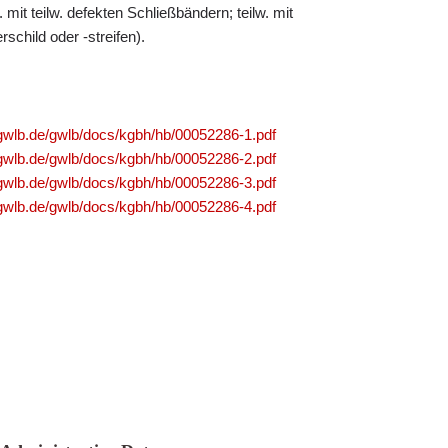
 mit teilw. defekten Schließbändern; teilw. mit
schild oder -streifen).
.gwlb.de/gwlb/docs/kgbh/hb/00052286-1.pdf
.gwlb.de/gwlb/docs/kgbh/hb/00052286-2.pdf
.gwlb.de/gwlb/docs/kgbh/hb/00052286-3.pdf
.gwlb.de/gwlb/docs/kgbh/hb/00052286-4.pdf