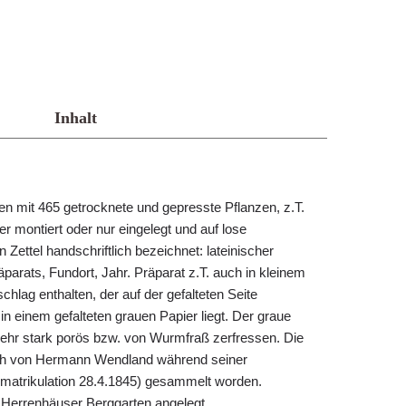
Inhalt
 mit 465 getrocknete und gepresste Pflanzen, z.T.
r montiert oder nur eingelegt und auf lose
Zettel handschriftlich bezeichnet: lateinischer
arats, Fundort, Jahr. Präparat z.T. auch in kleinem
lag enthalten, der auf der gefalteten Seite
s in einem gefalteten grauen Papier liegt. Der graue
 sehr stark porös bzw. von Wurmfraß zerfressen. Die
lich von Hermann Wendland während seiner
Immatrikulation 28.4.1845) gesammelt worden.
 Herrenhäuser Berggarten angelegt.