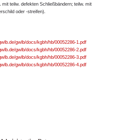
 mit teilw. defekten Schließbändern; teilw. mit
schild oder -streifen).
.gwlb.de/gwlb/docs/kgbh/hb/00052286-1.pdf
.gwlb.de/gwlb/docs/kgbh/hb/00052286-2.pdf
.gwlb.de/gwlb/docs/kgbh/hb/00052286-3.pdf
.gwlb.de/gwlb/docs/kgbh/hb/00052286-4.pdf