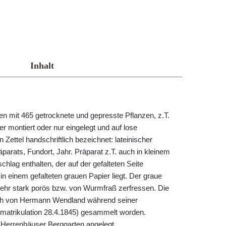
Inhalt
 mit 465 getrocknete und gepresste Pflanzen, z.T.
r montiert oder nur eingelegt und auf lose
Zettel handschriftlich bezeichnet: lateinischer
arats, Fundort, Jahr. Präparat z.T. auch in kleinem
lag enthalten, der auf der gefalteten Seite
s in einem gefalteten grauen Papier liegt. Der graue
 sehr stark porös bzw. von Wurmfraß zerfressen. Die
lich von Hermann Wendland während seiner
Immatrikulation 28.4.1845) gesammelt worden.
 Herrenhäuser Berggarten angelegt.