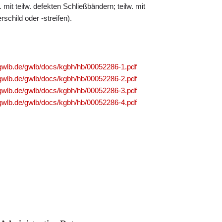
 mit teilw. defekten Schließbändern; teilw. mit
schild oder -streifen).
.gwlb.de/gwlb/docs/kgbh/hb/00052286-1.pdf
.gwlb.de/gwlb/docs/kgbh/hb/00052286-2.pdf
.gwlb.de/gwlb/docs/kgbh/hb/00052286-3.pdf
.gwlb.de/gwlb/docs/kgbh/hb/00052286-4.pdf