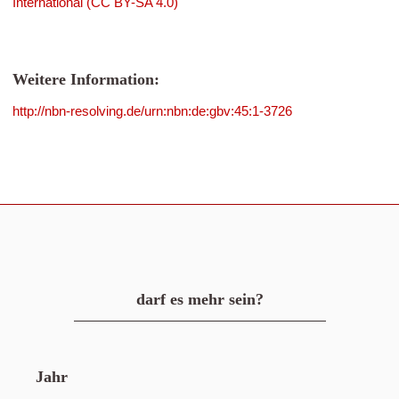
International (CC BY-SA 4.0)
Weitere Information:
http://nbn-resolving.de/urn:nbn:de:gbv:45:1-3726
darf es mehr sein?
Jahr