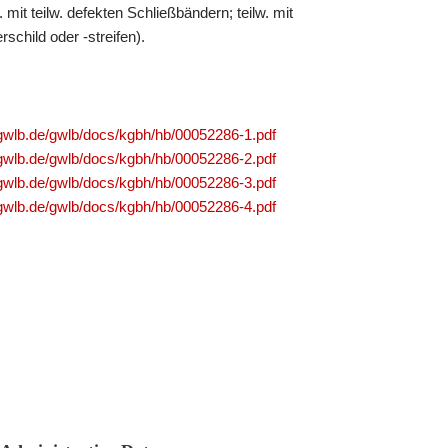
 mit teilw. defekten Schließbändern; teilw. mit
schild oder -streifen).
.gwlb.de/gwlb/docs/kgbh/hb/00052286-1.pdf
.gwlb.de/gwlb/docs/kgbh/hb/00052286-2.pdf
.gwlb.de/gwlb/docs/kgbh/hb/00052286-3.pdf
.gwlb.de/gwlb/docs/kgbh/hb/00052286-4.pdf