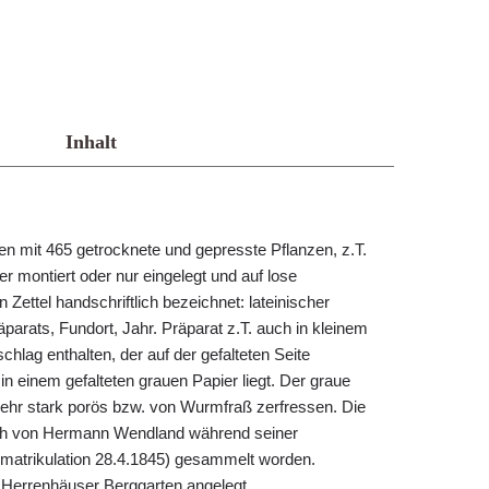
Inhalt
 mit 465 getrocknete und gepresste Pflanzen, z.T.
r montiert oder nur eingelegt und auf lose
Zettel handschriftlich bezeichnet: lateinischer
arats, Fundort, Jahr. Präparat z.T. auch in kleinem
lag enthalten, der auf der gefalteten Seite
s in einem gefalteten grauen Papier liegt. Der graue
 sehr stark porös bzw. von Wurmfraß zerfressen. Die
lich von Hermann Wendland während seiner
Immatrikulation 28.4.1845) gesammelt worden.
 Herrenhäuser Berggarten angelegt.