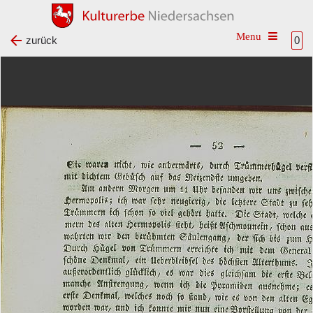
Toggle na
zurück
0