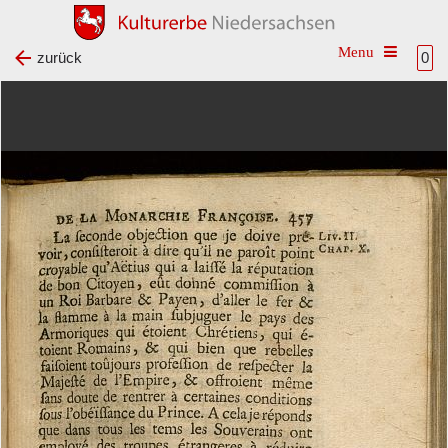
Toggle na
zurück
0