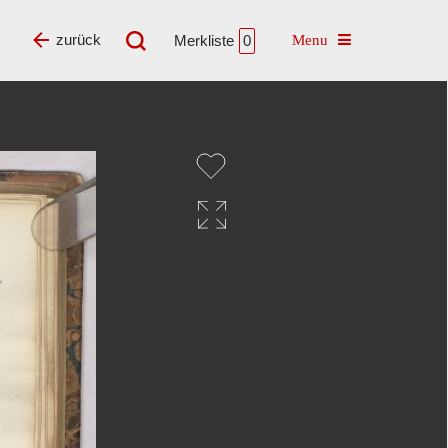
Toggle navigatio
zurück
Merkliste
0