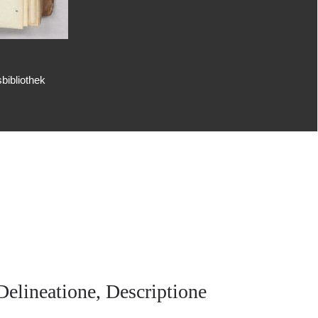
bibliothek
elineatione, Descriptione