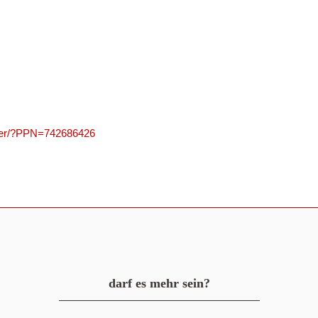
olver/?PPN=742686426
darf es mehr sein?