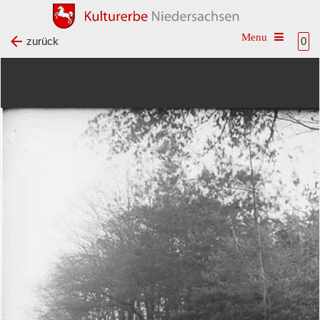
Toggle na
zurück
0