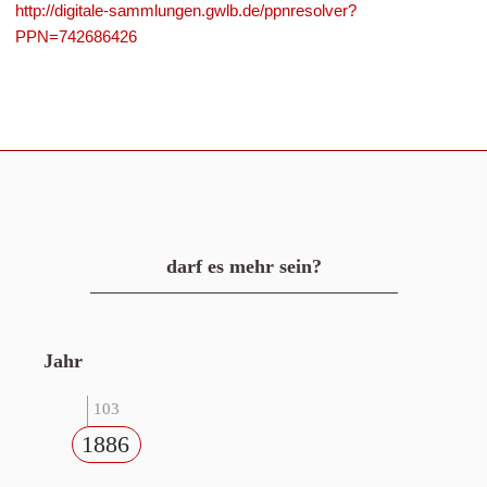
http://digitale-sammlungen.gwlb.de/ppnresolver?
PPN=742686426
darf es mehr sein?
Jahr
103
1886