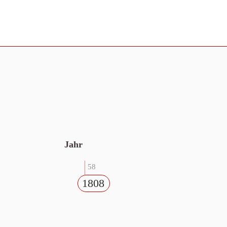
Jahr
58
1808