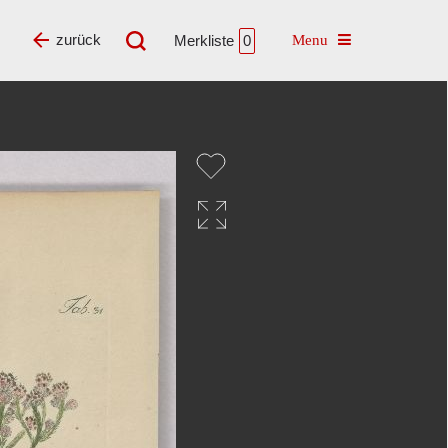
Toggle navigatio
zurück
Merkliste
0