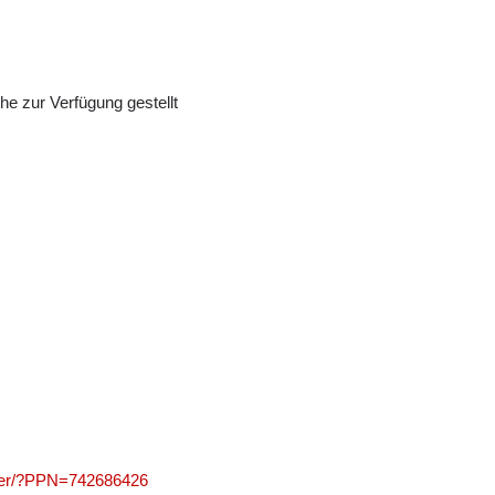
e zur Verfügung gestellt
olver/?PPN=742686426