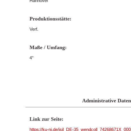
Hannover
Produktionsstätte:
Verf.
Maße / Umfang:
4°
Administrative Daten
Link zur Seite:
https://ku-ni.de/isil_DE-35_wendcoll_74268671X_00