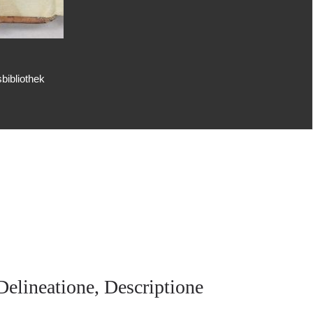
bibliothek
elineatione, Descriptione