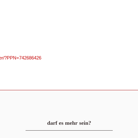
olver/?PPN=742686426
darf es mehr sein?