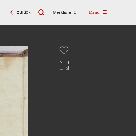
Toggle navigatio
zurück
Merkliste
0