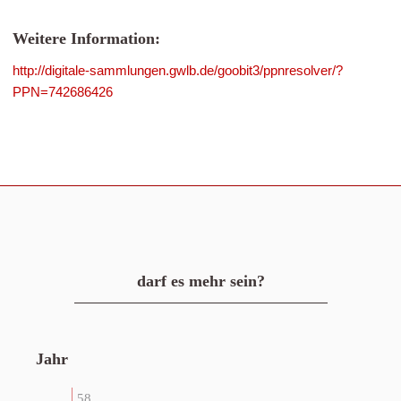
Weitere Information:
http://digitale-sammlungen.gwlb.de/goobit3/ppnresolver/?
PPN=742686426
darf es mehr sein?
Jahr
58