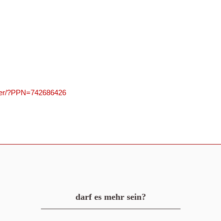
olver/?PPN=742686426
darf es mehr sein?