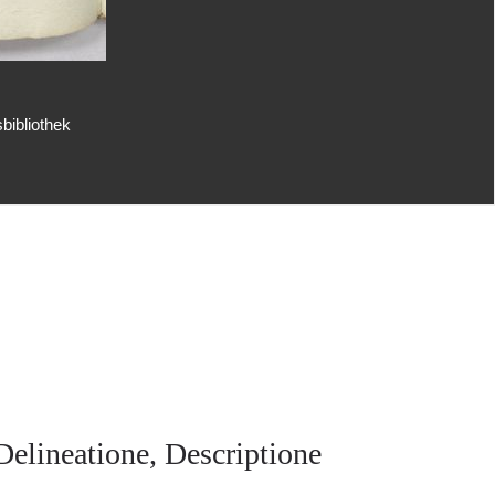
bibliothek
elineatione, Descriptione