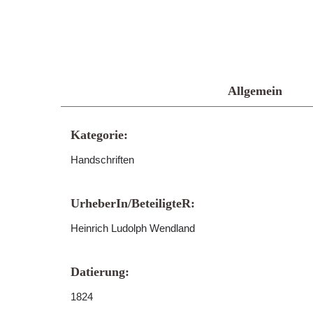
Allgemein
Kategorie:
Handschriften
UrheberIn/BeteiligteR:
Heinrich Ludolph Wendland
Datierung:
1824