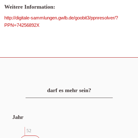
Weitere Information:
http://digitale-sammlungen.gwlb.de/goobit3/ppnresolver/?
PPN=74256892X
darf es mehr sein?
Jahr
52