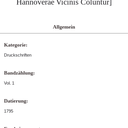
Hannoverae Vicinis Coluntur]
Allgemein
Kategorie:
Druckschriften
Bandzählung:
Vol. 1
Datierung:
1795