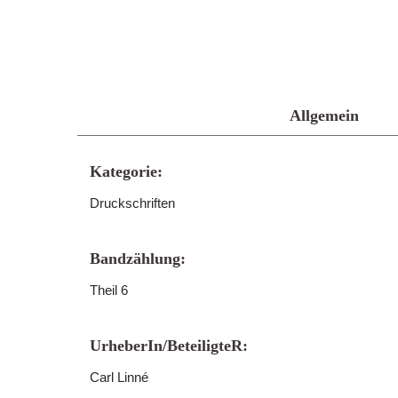
Allgemein
Kategorie:
Druckschriften
Bandzählung:
Theil 6
UrheberIn/BeteiligteR:
Carl Linné