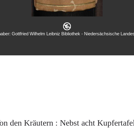
aber: Gottfried Wilhelm Leibniz Bibliothek - Niedersächsische Landes
on den Kräutern : Nebst acht Kupfertafe