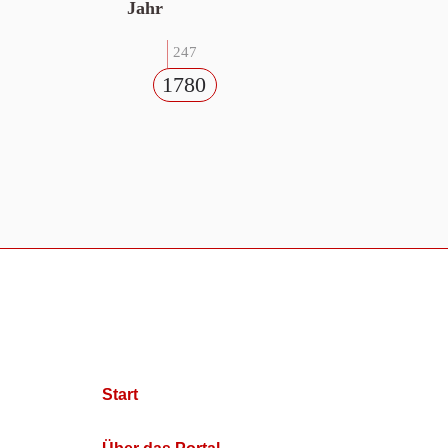
Jahr
247
1780
Start