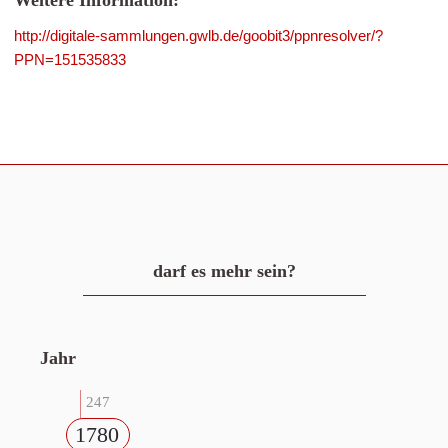
Weitere Information:
http://digitale-sammlungen.gwlb.de/goobit3/ppnresolver/?
PPN=151535833
darf es mehr sein?
Jahr
247
1780