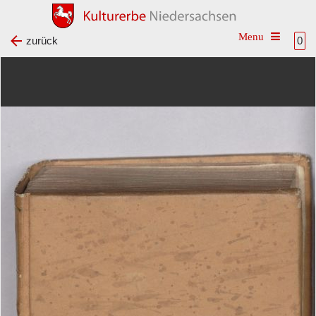
Toggle na
zurück
0