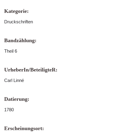
Kategorie:
Druckschriften
Bandzählung:
Theil 6
UrheberIn/BeteiligteR:
Carl Linné
Datierung:
1780
Erscheinungsort: