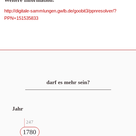
Weitere Information:
http://digitale-sammlungen.gwlb.de/goobit3/ppnresolver/?
PPN=151535833
darf es mehr sein?
Jahr
247
1780