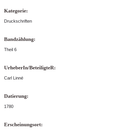
Kategorie:
Druckschriften
Bandzählung:
Theil 6
UrheberIn/BeteiligteR:
Carl Linné
Datierung:
1780
Erscheinungsort: